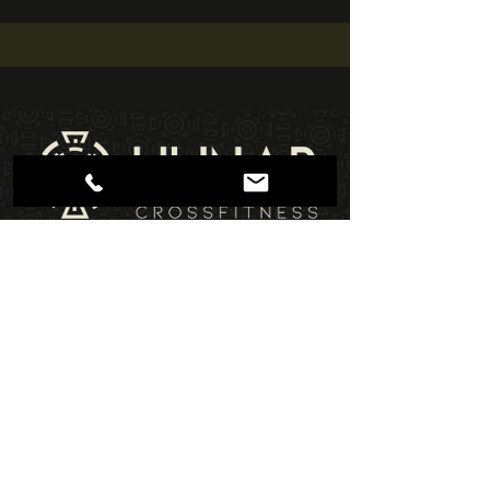
СВЯЖИТЕСЬ С НАМИ
hunabcrossfitness@gmail.com
+90 507 099 87 07
Altınkum Mah. 470 Sk. 7/G, 07070
Konyaaltı/Antalya