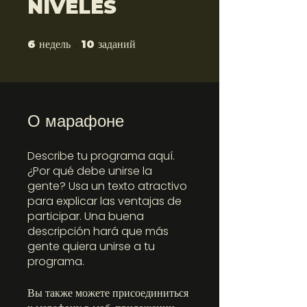
NIVELES
недель
заданий
6 недель
10 заданий
6
10
О марафоне
Describe tu programa aquí.
¿Por qué debe unirse la
gente? Usa un texto atractivo
para explicar las ventajas de
participar. Una buena
descripción hará que más
gente quiera unirse a tu
programa.
Вы также можете присоединиться