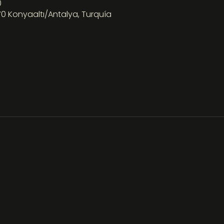
0
70 Konyaaltı/Antalya, Turquía