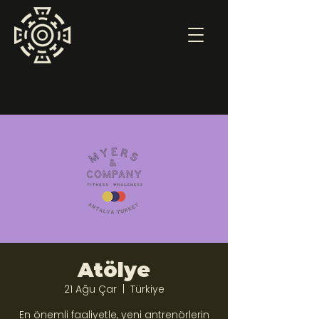
Atölye
21 Ağu Çar
  |  
Türkiye
En önemli faaliyetle, yeni antrenörlerin