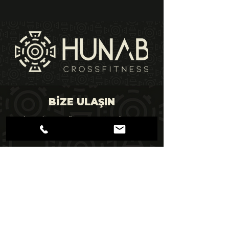
BİZE ULAŞIN
hunabcrossfitness@gmail.com
+90 507 099 87 07
Altınkum Mah. 470 Sk. 7/G, 07070
Konyaaltı/Antalya
KONUM