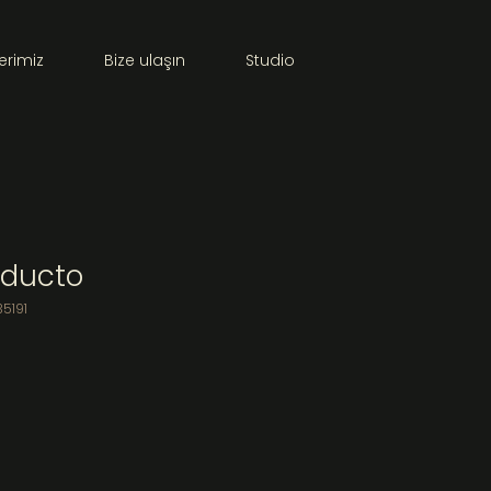
erimiz
Bize ulaşın
Studio
oducto
35191