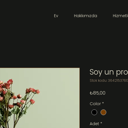
Ev
Hakkımızda
Hizmetl
Soy un pr
Stok kodu: 3642153761
Fiyat
₺85,00
Color
*
Adet
*