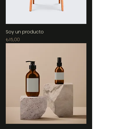
Soy un producto
Fiyat
₺15,00