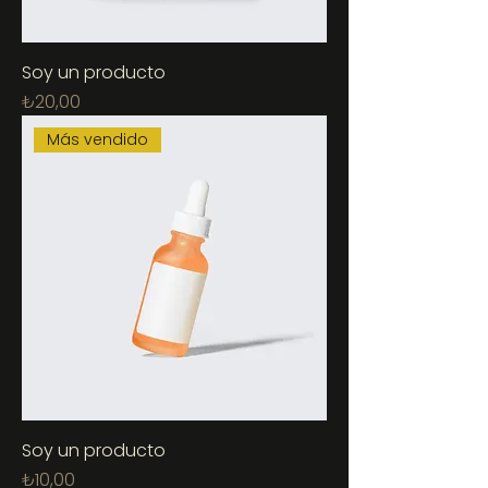
Soy un producto
Fiyat
₺20,00
Más vendido
Soy un producto
Fiyat
₺10,00